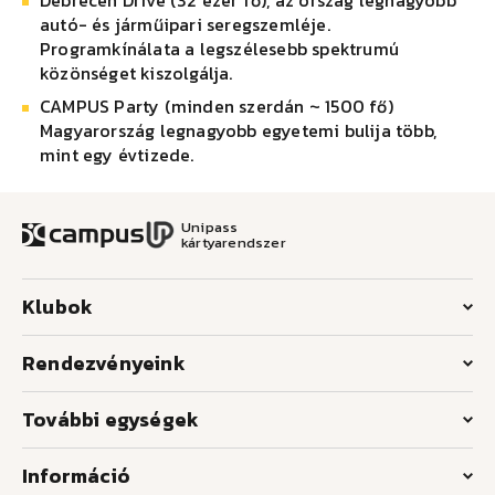
Debrecen Drive (32 ezer fő), az ország legnagyobb
autó- és járműipari seregszemléje.
Programkínálata a legszélesebb spektrumú
közönséget kiszolgálja.
CAMPUS Party (minden szerdán ~ 1500 fő)
Magyarország legnagyobb egyetemi bulija több,
mint egy évtizede.
Unipass
kártyarendszer
Klubok
Rendezvényeink
További egységek
Információ