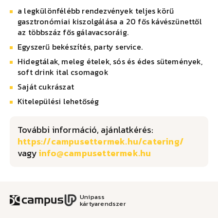
a legkülönfélébb rendezvények teljes körű
gasztronómiai kiszolgálása a 20 fős kávészünettől
az többszáz fős gálavacsoráig.
Egyszerű bekészítés, party service.
Hidegtálak, meleg ételek, sós és édes sütemények,
soft drink ital csomagok
Saját cukrászat
Kitelepülési lehetőség
További információ, ajánlatkérés:
https://campusettermek.hu/catering/
vagy
@
Unipass
kártyarendszer